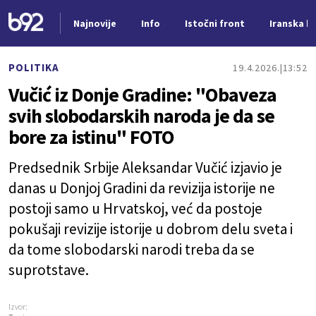
Najnovije
Info
Istočni front
Iranska kr
Nova vest
POLITIKA
19.4.2026.
13:52
Vučić iz Donje Gradine: "Obaveza
svih slobodarskih naroda je da se
bore za istinu" FOTO
Predsednik Srbije Aleksandar Vučić izjavio je
danas u Donjoj Gradini da revizija istorije ne
postoji samo u Hrvatskoj, već da postoje
pokušaji revizije istorije u dobrom delu sveta i
da tome slobodarski narodi treba da se
suprotstave.
Izvor: