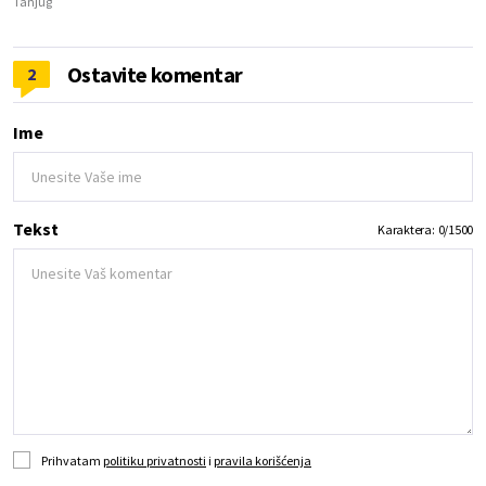
Tanjug
Ostavite komentar
2
Ime
Tekst
Karaktera:
0
/
1500
Prihvatam
politiku privatnosti
i
pravila korišćenja