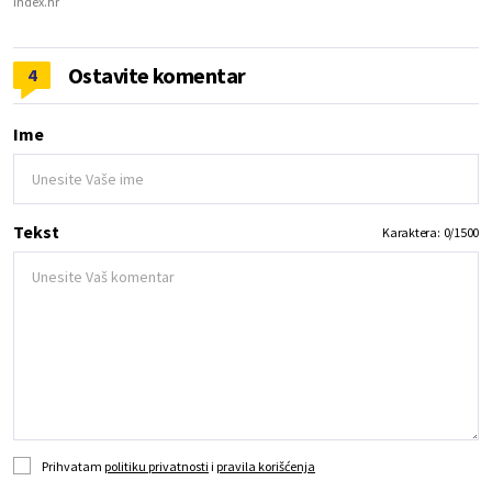
Index.hr
Ostavite komentar
4
Ime
Tekst
Karaktera:
0
/
1500
Prihvatam
politiku privatnosti
i
pravila korišćenja