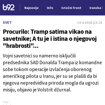
Najnovije
Info
Istočni front
Iranska kr
Nova vest
SVET
19.4.2026.
13:18
Procurilo: Tramp satima vikao na
savetnike; A tu je i istina o njegovoj
"hrabrosti"...
Vojni savetnici su namerno isključili
predsednika SAD Donalda Trampa iz komandne
sobe tokom operacije izvlačenja oborenog
američkog pilota u Iranu, jer su se plašili da bi
njegova nepredvidiva priroda mogla da ugrozi
misiju, objavio je Volstrit džurnal.
Izvor: