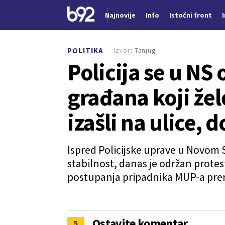
Najnovije
Info
Istočni front
Nova vest
Izvor:
Tanjug
POLITIKA
Policija se u NS
građana koji žel
izašli na ulice, 
Ispred Policijske uprave u Novom 
stabilnost, danas je održan protes
postupanja pripadnika MUP-a prem
Ostavite komentar
5