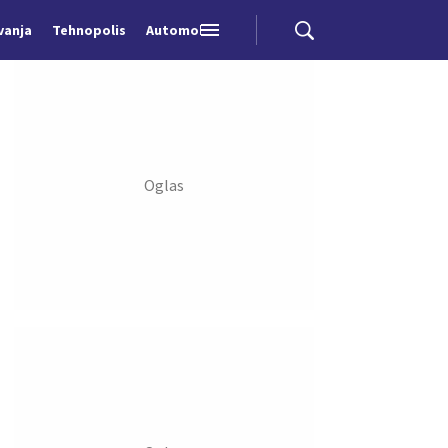
vanja
Tehnopolis
Automobili