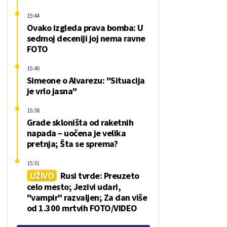
15:44
Ovako izgleda prava bomba: U
sedmoj deceniji joj nema ravne
FOTO
15:40
Simeone o Alvarezu: "Situacija
je vrlo jasna"
15:38
Grade skloništa od raketnih
napada – uočena je velika
pretnja; Šta se sprema?
15:31
UŽIVO
Rusi tvrde: Preuzeto
celo mesto; Jezivi udari,
"vampir" razvaljen; Za dan više
od 1.300 mrtvih FOTO/VIDEO