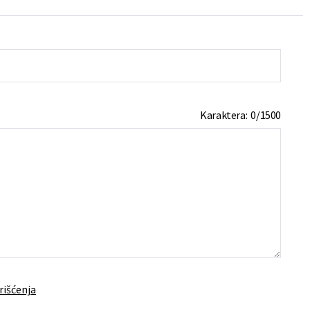
Karaktera:
0
/
1500
rišćenja