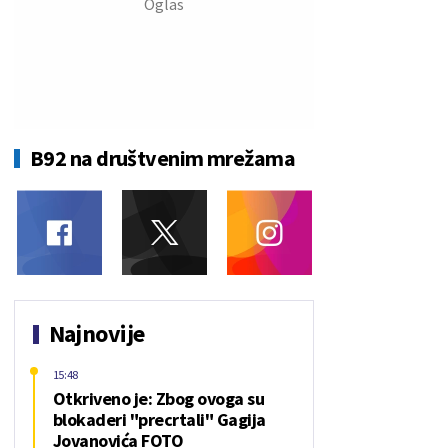
B92 na društvenim mrežama
Najnovije
15:48
Otkriveno je: Zbog ovoga su
blokaderi "precrtali" Gagija
Jovanovića FOTO