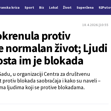
Iranska kriza
Sport
Biz
Lokal
Život
Superžena
92Puto
18.4.2026.
10:55
 okrenula protiv
e normalan život; Ljudi
dosta im je blokada
Sadu, u organizaciji Centra za društvenu
t protiv blokada saobraćaja i kako su naveli –
a ljudima koji se protive blokadama.