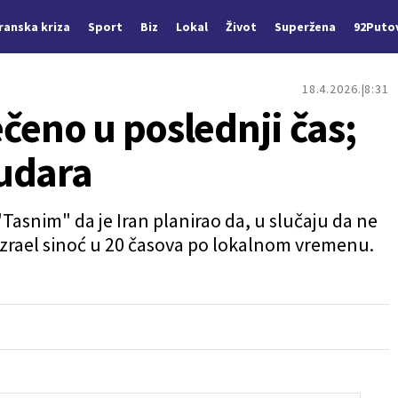
Iranska kriza
Sport
Biz
Lokal
Život
Superžena
92Puto
18.4.2026.
8:31
čeno u poslednji čas;
 udara
"Tasnim" da je Iran planirao da, u slučaju da ne
Izrael sinoć u 20 časova po lokalnom vremenu.