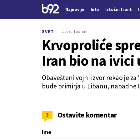
Najnovije
Info
Istočni front
Nova vest
Izvor:
Tasnim
SVET
Krvoproliće spre
Iran bio na ivici
Obavešteni vojni izvor rekao je za 
bude primirja u Libanu, napadne 
Ostavite komentar
3
Ime