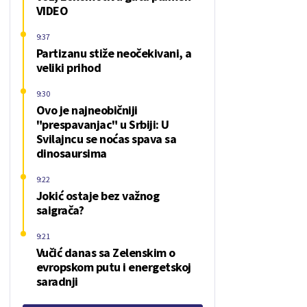
VIDEO
9:37
Partizanu stiže neočekivani, a
veliki prihod
9:30
Ovo je najneobičniji
"prespavanjac" u Srbiji: U
Svilajncu se noćas spava sa
dinosaursima
9:22
Jokić ostaje bez važnog
saigrača?
9:21
Vučić danas sa Zelenskim o
evropskom putu i energetskoj
saradnji