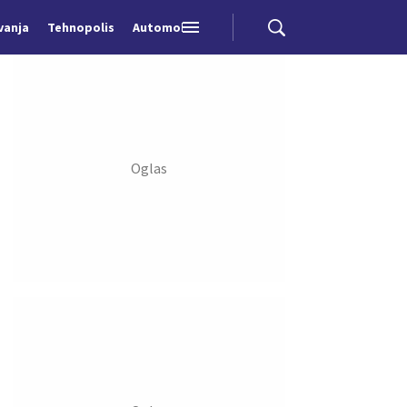
vanja
Tehnopolis
Automobili