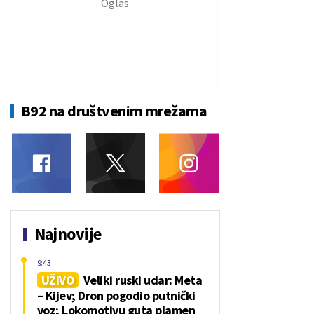
B92 na društvenim mrežama
Najnovije
9:43
UŽIVO
Veliki ruski udar: Meta
– Kijev; Dron pogodio putnički
voz; Lokomotivu guta plamen