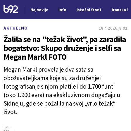
Najnovije
Info
Istočni front
Iranska kr
Nova vest
AKTUELNO
18.4.2026.
8:02
Žalila se na "težak život", pa zaradila
bogatstvo: Skupo druženje i selfi sa
Megan Markl FOTO
Megan Markl provela je dva sata sa
obožavateljkama koje su za druženje i
fotografisanje s njom platile i do 1.700 funti
(oko 1.900 evra) na ekskluzivnom događaju u
Sidneju, gde se požalila na svoj „vrlo težak“
život.
Izvor: