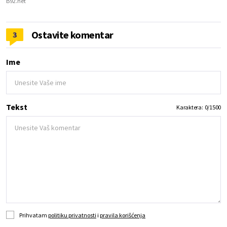
B92.net
Ostavite komentar
3
Ime
Tekst
Karaktera:
0
/
1500
Prihvatam
politiku privatnosti
i
pravila korišćenja