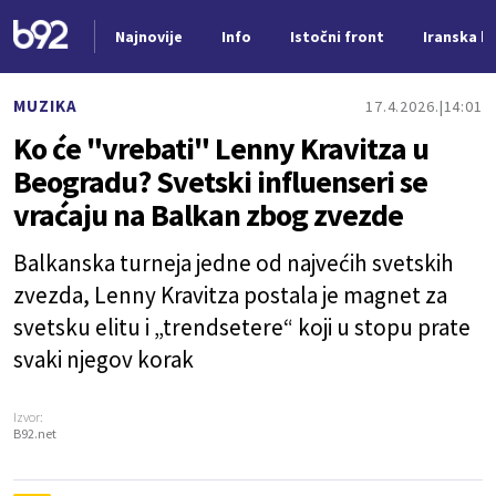
Najnovije
Info
Istočni front
Iranska kr
Nova vest
MUZIKA
17.4.2026.
14:01
Ko će "vrebati" Lenny Kravitza u
Beogradu? Svetski influenseri se
vraćaju na Balkan zbog zvezde
Balkanska turneja jedne od najvećih svetskih
zvezda, Lenny Kravitza postala je magnet za
svetsku elitu i „trendsetere“ koji u stopu prate
svaki njegov korak
Izvor:
B92.net