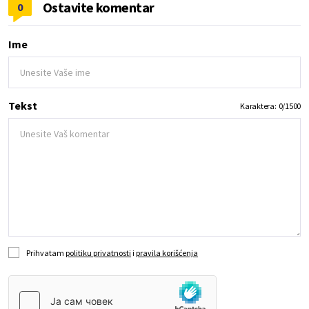
Ostavite komentar
0
Ime
Tekst
Karaktera:
0
/
1500
Prihvatam
politiku privatnosti
i
pravila korišćenja