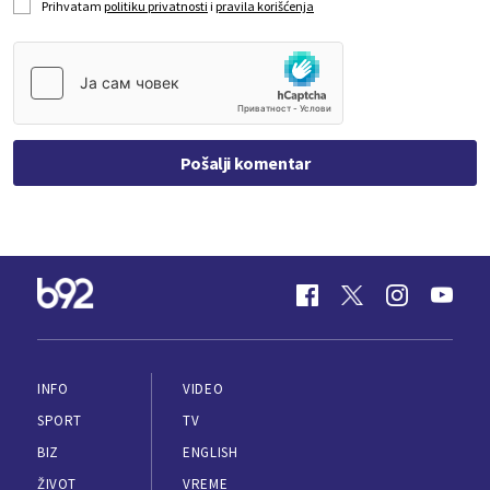
Prihvatam
politiku privatnosti
i
pravila korišćenja
Pošalji komentar
INFO
VIDEO
SPORT
TV
BIZ
ENGLISH
ŽIVOT
VREME