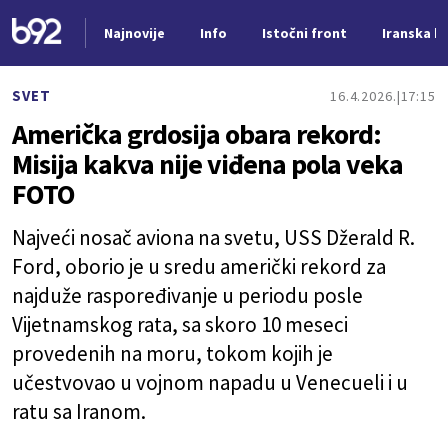
Najnovije
Info
Istočni front
Iranska kr
Nova vest
SVET
16.4.2026.
17:15
Američka grdosija obara rekord:
Misija kakva nije viđena pola veka
FOTO
Najveći nosač aviona na svetu, USS Džerald R.
Ford, oborio je u sredu američki rekord za
najduže raspoređivanje u periodu posle
Vijetnamskog rata, sa skoro 10 meseci
provedenih na moru, tokom kojih je
učestvovao u vojnom napadu u Venecueli i u
ratu sa Iranom.