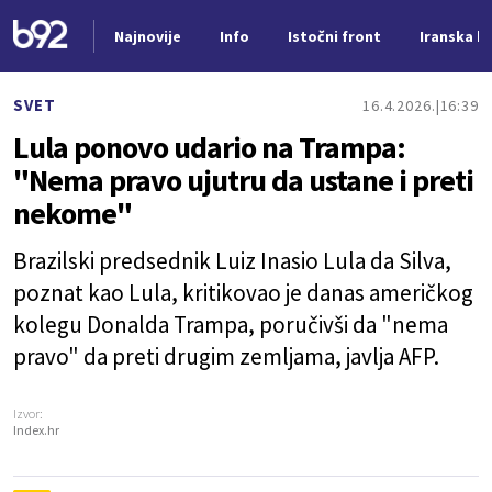
Najnovije
Info
Istočni front
Iranska kr
Nova vest
SVET
16.4.2026.
16:39
Lula ponovo udario na Trampa:
"Nema pravo ujutru da ustane i preti
nekome"
Brazilski predsednik Luiz Inasio Lula da Silva,
poznat kao Lula, kritikovao je danas američkog
kolegu Donalda Trampa, poručivši da "nema
pravo" da preti drugim zemljama, javlja AFP.
Izvor:
Index.hr