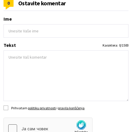
Ostavite komentar
0
Ime
Tekst
Karaktera:
0
/
1500
Prihvatam
politiku privatnosti
i
pravila korišćenja