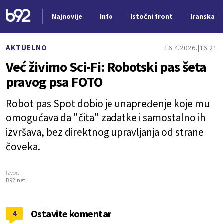
Najnovije
Info
Istočni front
Iranska kr
Nova vest
AKTUELNO
16.4.2026.
16:21
Već živimo Sci-Fi: Robotski pas šeta
pravog psa FOTO
Robot pas Spot dobio je unapređenje koje mu
omogućava da "čita" zadatke i samostalno ih
izvršava, bez direktnog upravljanja od strane
čoveka.
Izvor:
B92.net
Ostavite komentar
4