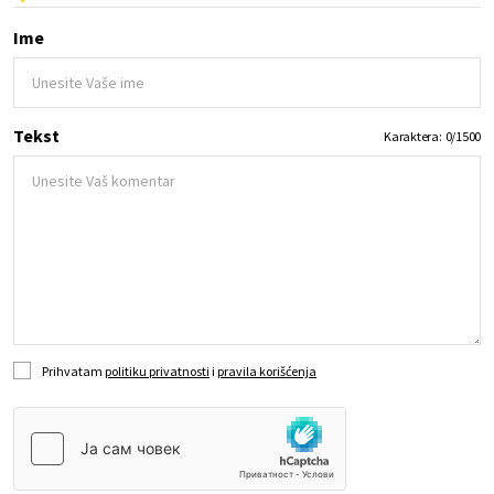
Ime
Tekst
Karaktera:
0
/
1500
Prihvatam
politiku privatnosti
i
pravila korišćenja