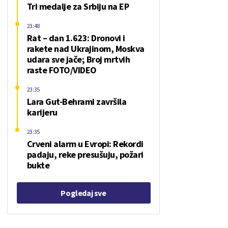
Tri medalje za Srbiju na EP
23:48
Rat – dan 1.623: Dronovi i
rakete nad Ukrajinom, Moskva
udara sve jače; Broj mrtvih
raste FOTO/VIDEO
23:35
Lara Gut-Behrami završila
karijeru
23:35
Crveni alarm u Evropi: Rekordi
padaju, reke presušuju, požari
bukte
Pogledaj sve