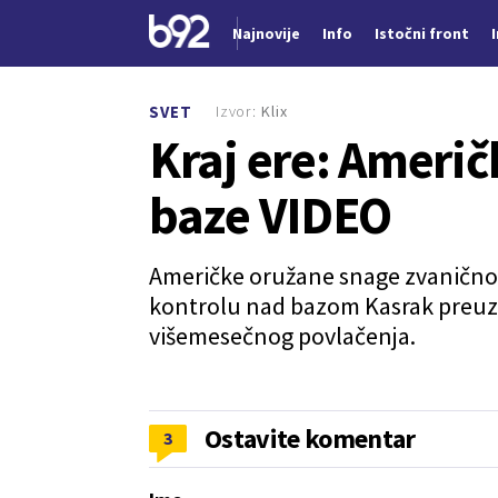
Najnovije
Info
Istočni front
Nova vest
Izvor:
Klix
SVET
Kraj ere: Američ
baze VIDEO
Američke oružane snage zvanično s
kontrolu nad bazom Kasrak preuzi
višemesečnog povlačenja.
Ostavite komentar
3