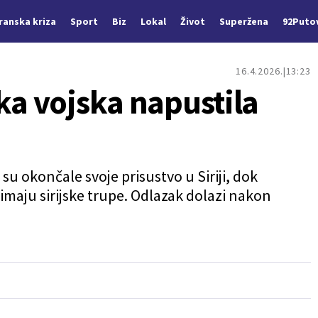
Iranska kriza
Sport
Biz
Lokal
Život
Superžena
92Puto
16.4.2026.
13:23
ka vojska napustila
u okončale svoje prisustvo u Siriji, dok
maju sirijske trupe. Odlazak dolazi nakon