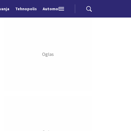
vanja
Tehnopolis
Automobili