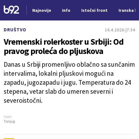
Najnovije
Info
Istočni front
Iranska kr
Nova vest
DRUŠTVO
16.4.2026.
7:34
Vremenski rolerkoster u Srbiji: Od
pravog proleća do pljuskova
Danas u Srbiji promenljivo oblačno sa sunčanim
intervalima, lokalni pljuskovi mogući na
zapadu, jugozapadu i jugu. Temperatura do 24
stepena, vetar slab do umeren severni i
severoistočni.
Izvor:
Tanjug