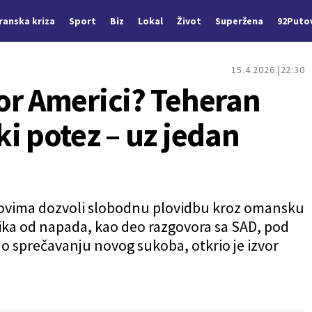
Iranska kriza
Sport
Biz
Lokal
Život
Superžena
92Puto
15.4.2026.
22:30
or Americi? Teheran
i potez – uz jedan
ovima dozvoli slobodnu plovidbu kroz omansku
ka od napada, kao deo razgovora sa SAD, pod
o sprečavanju novog sukoba, otkrio je izvor