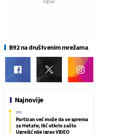
B92 na društvenim mrežama
Najnovije
0:01
Partizan već može da se sprema
za Hetafe; Ilić otkrio zašto
Ugrešić nije igrao VIDEO