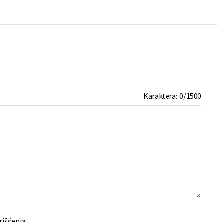
Karaktera:
0
/
1500
rišćenja