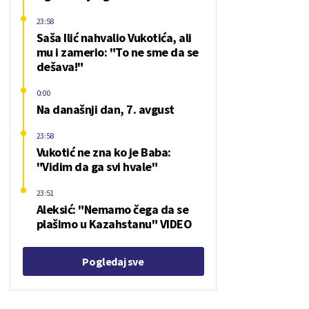
23:58
Saša Ilić nahvalio Vukotića, ali
mu i zamerio: "To ne sme da se
dešava!"
0:00
Na današnji dan, 7. avgust
23:58
Vukotić ne zna ko je Baba:
"Vidim da ga svi hvale"
23:51
Aleksić: "Nemamo čega da se
plašimo u Kazahstanu" VIDEO
Pogledaj sve