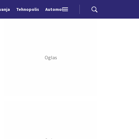
vanja
Tehnopolis
Automobili