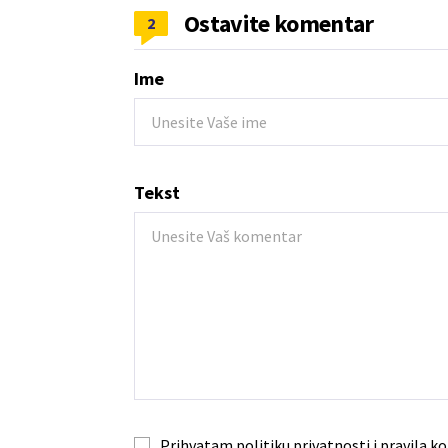
Ostavite komentar
2
Ime
Tekst
Prihvatam
politiku privatnosti
i
pravila ko