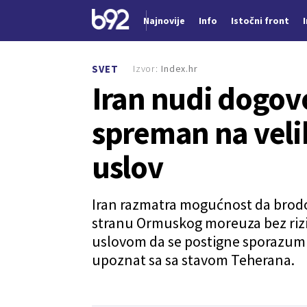
Najnovije
Info
Istočni front
Nova vest
Izvor:
Index.hr
SVET
Iran nudi dogov
spreman na velik
uslov
Iran razmatra mogućnost da brod
stranu Ormuskog moreuza bez rizi
uslovom da se postigne sporazum 
upoznat sa sa stavom Teherana.