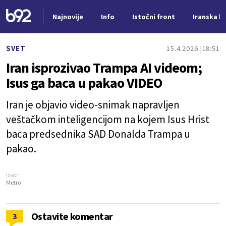
Najnovije
Info
Istočni front
Iranska kr
Nova vest
SVET
15.4.2026.
18:51
Iran isprozivao Trampa AI videom;
Isus ga baca u pakao VIDEO
Iran je objavio video-snimak napravljen
veštačkom inteligencijom na kojem Isus Hrist
baca predsednika SAD Donalda Trampa u
pakao.
Izvor:
Metro
Ostavite komentar
3