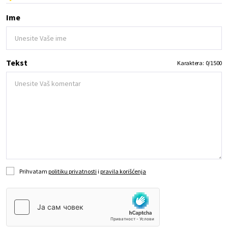
Ime
Tekst
Karaktera:
0
/
1500
Prihvatam
politiku privatnosti
i
pravila korišćenja