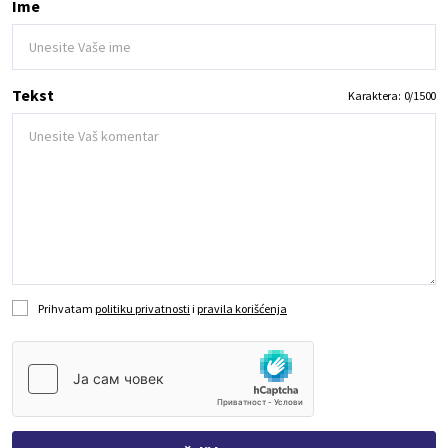
Ime
Tekst
Karaktera:
0
/
1500
Prihvatam
politiku privatnosti
i
pravila korišćenja