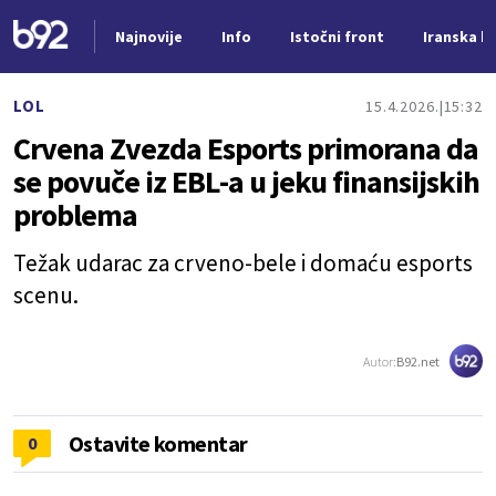
Najnovije
Info
Istočni front
Iranska kr
Nova vest
LOL
15.4.2026.
15:32
Crvena Zvezda Esports primorana da
se povuče iz EBL-a u jeku finansijskih
problema
Težak udarac za crveno-bele i domaću esports
scenu.
Autor:
B92.net
Ostavite komentar
0