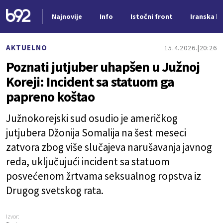
Najnovije
Info
Istočni front
Iranska kr
Nova vest
AKTUELNO
15.4.2026.
20:26
Poznati jutjuber uhapšen u Južnoj
Koreji: Incident sa statuom ga
papreno koštao
Južnokorejski sud osudio je američkog
jutjubera Džonija Somalija na šest meseci
zatvora zbog više slučajeva narušavanja javnog
reda, uključujući incident sa statuom
posvećenom žrtvama seksualnog ropstva iz
Drugog svetskog rata.
Izvor: