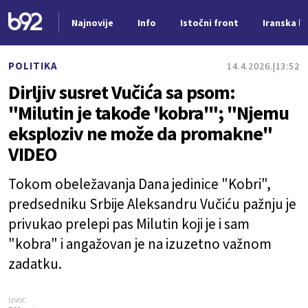
Najnovije
Info
Istočni front
Iranska kr
Nova vest
POLITIKA
14.4.2026.
13:52
Dirljiv susret Vučića sa psom:
"Milutin je takođe 'kobra'"; "Njemu
eksploziv ne može da promakne"
VIDEO
Tokom obeležavanja Dana jedinice "Kobri",
predsedniku Srbije Aleksandru Vučiću pažnju je
privukao prelepi pas Milutin koji je i sam
"kobra" i angažovan je na izuzetno važnom
zadatku.
Izvor: