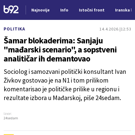
Najnovije
Info
Istočni front
Iranska kr
Nova vest
POLITIKA
14.4.2026.
12:53
Šamar blokaderima: Sanjaju
"mađarski scenario", a sopstveni
analitičar ih demantovao
Sociolog i samozvani politički konsultant Ivan
Živkov gostovao je na N1 i tom prilikom
komentarisao je političke prilike u regionu i
rezultate izbora u Mađarskoj, piše 24sedam.
Izvor:
24sedam