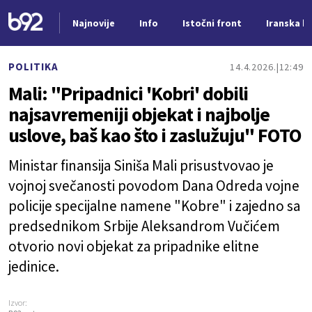
Najnovije
Info
Istočni front
Iranska kr
Nova vest
POLITIKA
14.4.2026.
12:49
Mali: "Pripadnici 'Kobri' dobili
najsavremeniji objekat i najbolje
uslove, baš kao što i zaslužuju" FOTO
Ministar finansija Siniša Mali prisustvovao je
vojnoj svečanosti povodom Dana Odreda vojne
policije specijalne namene "Kobre" i zajedno sa
predsednikom Srbije Aleksandrom Vučićem
otvorio novi objekat za pripadnike elitne
jedinice.
Izvor: