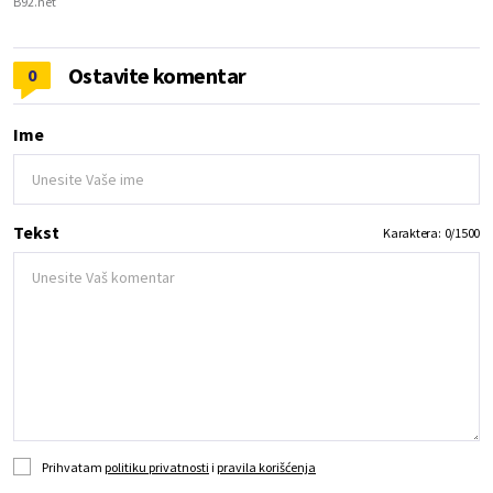
B92.net
Ostavite komentar
0
Ime
Tekst
Karaktera:
0
/
1500
Prihvatam
politiku privatnosti
i
pravila korišćenja