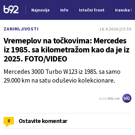
Najnovije
Info
Istočni front
Iranska kr
Nova vest
ZANIMLJIVOSTI
16.4.2026.
13:50
Vremeplov na točkovima: Mercedes
iz 1985. sa kilometražom kao da je iz
2025. FOTO/VIDEO
Mercedes 300D Turbo W123 iz 1985. sa samo
29.000 km na satu oduševio kolekcionare.
Autor:
B92.net
Ostavite komentar
8