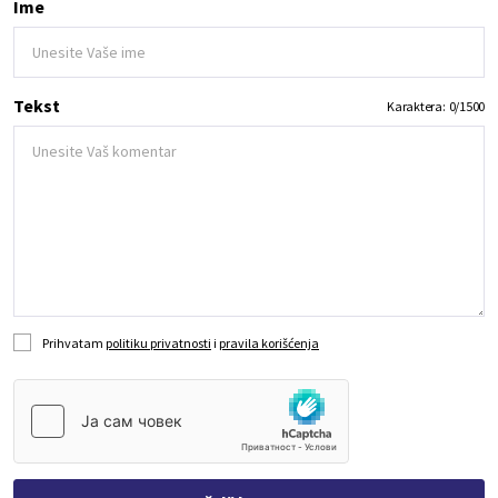
Ime
Tekst
Karaktera:
0
/
1500
Prihvatam
politiku privatnosti
i
pravila korišćenja