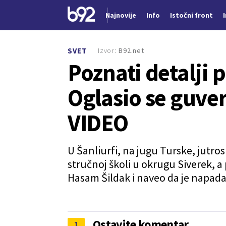
Najnovije
Info
Istočni front
Nova vest
Izvor:
B92.net
SVET
Poznati detalji 
Oglasio se guver
VIDEO
U Šanliurfi, na jugu Turske, jutro
stručnoj školi u okrugu Siverek, a 
Hasam Šildak i naveo da je napada
Ostavite komentar
1