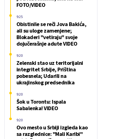
FOTO/VIDEO
9:25
Obistinile se reči Jova Bakića,
ali su uloge zamenjene;
Blokaderi "vetiraju" svoje
dojučerašnje adute VIDEO
9:20
Zelenski stao uz teritorijalni
integritet Srbije, Priština
pobesnela; Udarili na
ukrajinskog predsednika
9:20
Šok u Torontu: Ispala
Sabalenka! VIDEO
9:20
Ovo mesto u Srbiji izgleda kao
sa razglednice: "Mali Karibi"