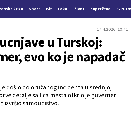
Iranska kriza
Sport
Biz
Lokal
Život
Superžena
92Puto
14.4.2026.
10:42
pucnjave u Turskoj:
ner, evo ko je napadač
s je došlo do oružanog incidenta u srednjoj
prve detalje sa lica mesta otkrio je guverner
č izvršio samoubistvo.