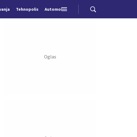
vanja
Tehnopolis
Automobili