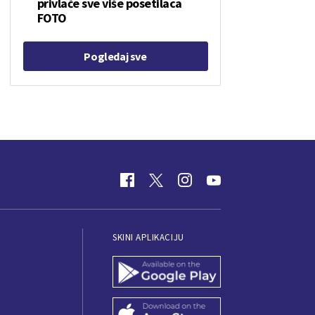
privlače sve više posetilaca
FOTO
Pogledaj sve
SKINI APLIKACIJU