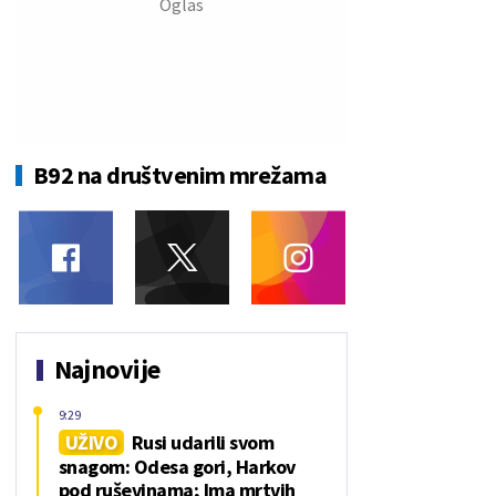
B92 na društvenim mrežama
Najnovije
9:29
UŽIVO
Rusi udarili svom
snagom: Odesa gori, Harkov
pod ruševinama; Ima mrtvih