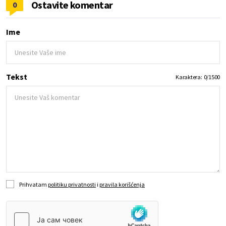
Ostavite komentar
0
Ime
Tekst
Karaktera:
0
/
1500
Prihvatam
politiku privatnosti
i
pravila korišćenja