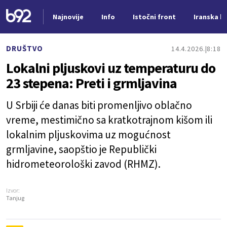
Najnovije
Info
Istočni front
Iranska kr
Nova vest
DRUŠTVO
14.4.2026.
8:18
Lokalni pljuskovi uz temperaturu do
23 stepena: Preti i grmljavina
U Srbiji će danas biti promenljivo oblačno
vreme, mestimično sa kratkotrajnom kišom ili
lokalnim pljuskovima uz mogućnost
grmljavine, saopštio je Republički
hidrometeorološki zavod (RHMZ).
Izvor:
Tanjug