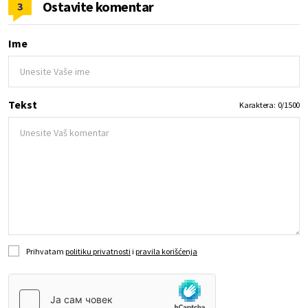
Ostavite komentar
3
Ime
Tekst
Karaktera:
0
/
1500
Prihvatam
politiku privatnosti
i
pravila korišćenja