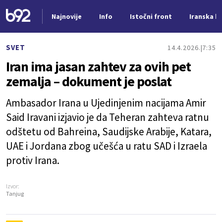
Najnovije
Info
Istočni front
Iranska kr
Nova vest
SVET
14.4.2026.
7:35
Iran ima jasan zahtev za ovih pet
zemalja – dokument je poslat
Ambasador Irana u Ujedinjenim nacijama Amir
Said Iravani izjavio je da Teheran zahteva ratnu
odštetu od Bahreina, Saudijske Arabije, Katara,
UAE i Jordana zbog učešća u ratu SAD i Izraela
protiv Irana.
Izvor:
Tanjug