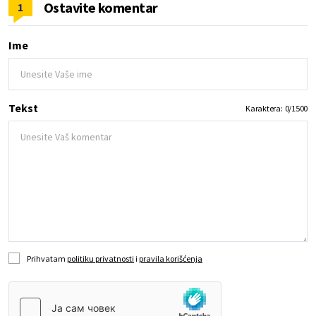
Ostavite komentar
1
Ime
Tekst
Karaktera:
0
/
1500
Prihvatam
politiku privatnosti
i
pravila korišćenja