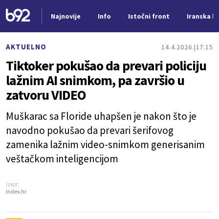
Najnovije
Info
Istočni front
Iranska kr
Nova vest
AKTUELNO
14.4.2026.
17:15
Tiktoker pokušao da prevari policiju
lažnim AI snimkom, pa završio u
zatvoru VIDEO
Muškarac sa Floride uhapšen je nakon što je
navodno pokušao da prevari šerifovog
zamenika lažnim video-snimkom generisanim
veštačkom inteligencijom
Izvor:
Index.hr