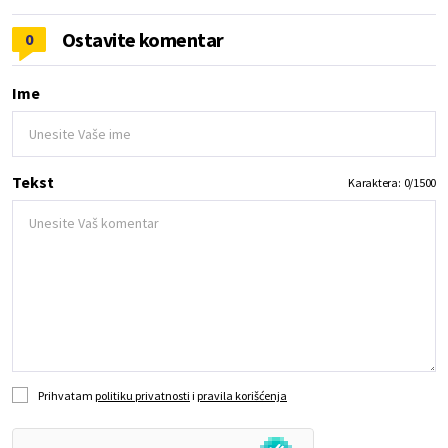
Ostavite komentar
0
Ime
Tekst
Karaktera:
0
/
1500
Prihvatam
politiku privatnosti
i
pravila korišćenja