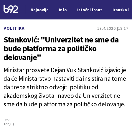
Najnovije
Info
Istočni front
Iranska kr
Nova vest
POLITIKA
13.4.2026.
19:17
Stanković: "Univerzitet ne sme da
bude platforma za političko
delovanje"
Ministar prosvete Dejan Vuk Stanković izjavio je
da će Ministarstvo nastaviti da insistira na tome
da treba striktno odvojiti politiku od
akademskog života i naveo da Univerzitet ne
sme da bude platforma za političko delovanje.
Izvor:
Tanjug