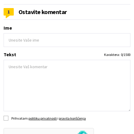
Ostavite komentar
1
Ime
Tekst
Karaktera:
0
/
1500
Prihvatam
politiku privatnosti
i
pravila korišćenja