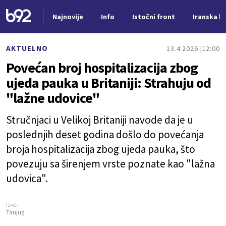
Najnovije
Info
Istočni front
Iranska kr
Nova vest
AKTUELNO
13.4.2026.
12:00
Povećan broj hospitalizacija zbog
ujeda pauka u Britaniji: Strahuju od
"lažne udovice"
Stručnjaci u Velikoj Britaniji navode da je u
poslednjih deset godina došlo do povećanja
broja hospitalizacija zbog ujeda pauka, što
povezuju sa širenjem vrste poznate kao "lažna
udovica".
Izvor:
Tanjug