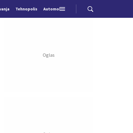
vanja
Tehnopolis
Automobili