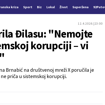
Iranska kriza
Sport
Biz
Lokal
Život
Superžena
92Puto
12.4.2026.
23:00
ila Đilasu: "Nemojte
emskoj korupciji – vi
i"
a Brnabić na društvenoj mreži X poručila je
ne priča u sistemskoj korupciji.