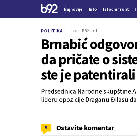
Najnovije
Info
Istočni front
Nova vest
Izvor:
B92.net
POLITIKA
Brnabić odgovor
da pričate o sist
ste je patentiral
Predsednica Narodne skupštine An
lideru opozicije Draganu Đilasu da 
Ostavite komentar
5