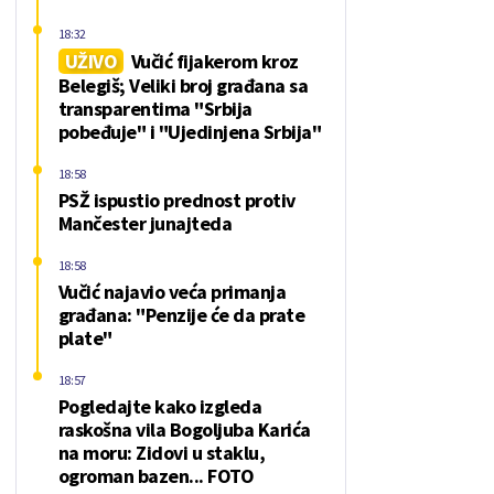
18:32
UŽIVO
Vučić fijakerom kroz
Belegiš; Veliki broj građana sa
transparentima "Srbija
pobeđuje" i "Ujedinjena Srbija"
18:58
PSŽ ispustio prednost protiv
Mančester junajteda
18:58
Vučić najavio veća primanja
građana: "Penzije će da prate
plate"
18:57
Pogledajte kako izgleda
raskošna vila Bogoljuba Karića
na moru: Zidovi u staklu,
ogroman bazen... FOTO