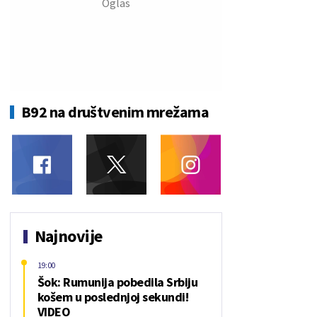
B92 na društvenim mrežama
Najnovije
19:00
Šok: Rumunija pobedila Srbiju
košem u poslednjoj sekundi!
VIDEO