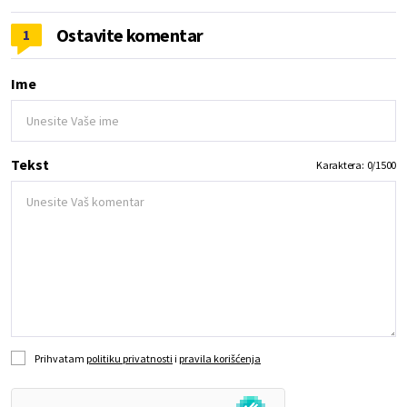
Ostavite komentar
1
Ime
Tekst
Karaktera:
0
/
1500
Prihvatam
politiku privatnosti
i
pravila korišćenja