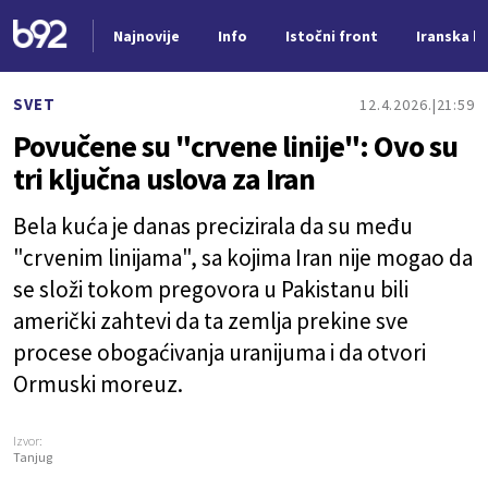
Najnovije
Info
Istočni front
Iranska kr
Nova vest
SVET
12.4.2026.
21:59
Povučene su "crvene linije": Ovo su
tri ključna uslova za Iran
Bela kuća je danas precizirala da su među
"crvenim linijama", sa kojima Iran nije mogao da
se složi tokom pregovora u Pakistanu bili
američki zahtevi da ta zemlja prekine sve
procese obogaćivanja uranijuma i da otvori
Ormuski moreuz.
Izvor:
Tanjug