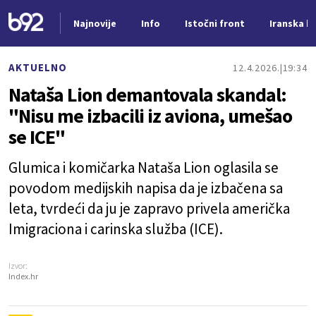
Najnovije
Info
Istočni front
Iranska kr
Nova vest
AKTUELNO
12.4.2026.
19:34
Nataša Lion demantovala skandal:
"Nisu me izbacili iz aviona, umešao
se ICE"
Glumica i komičarka Nataša Lion oglasila se
povodom medijskih napisa da je izbačena sa
leta, tvrdeći da ju je zapravo privela američka
Imigraciona i carinska služba (ICE).
Izvor:
Index.hr