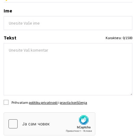
Ime
Tekst
Karaktera:
0
/
1500
Prihvatam
politiku privatnosti
i
pravila korišćenja