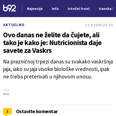
Najnovije
Info
Istočni front
Iranska kr
Nova vest
AKTUELNO
12.4.2026.
15:20
Ovo danas ne želite da čujete, ali
tako je kako je: Nutricionista daje
savete za Vaskrs
Na prazničnoj trpezi danas su svakako vaskršnja
jaja, iako su jaja visoke biološke vrednosti, ipak
ne treba preterivati u njihovom unosu.
Izvor:
RINA
Ostavite komentar
1