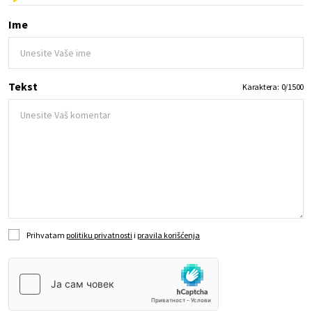
Ime
Tekst
Karaktera:
0
/
1500
Prihvatam
politiku privatnosti
i
pravila korišćenja