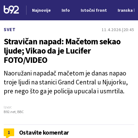
Najnovije
Info
Istočni front
Iranska kr
Nova vest
SVET
11.4.2026.
20:45
Stravičan napad: Mačetom sekao
ljude; Vikao da je Lucifer
FOTO/VIDEO
Naoružani napadač mačetom je danas napao
troje ljudi na stanici Grand Central u Njujorku,
pre nego što ga je policija upucala i usmrtila.
Izvor:
B92.net, BBC
Ostavite komentar
1