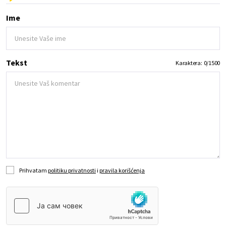
Ime
Tekst
Karaktera:
0
/
1500
Prihvatam
politiku privatnosti
i
pravila korišćenja