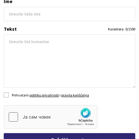
Ime
Tekst
Karaktera:
0
/
1500
Prihvatam
politiku privatnosti
i
pravila korišćenja