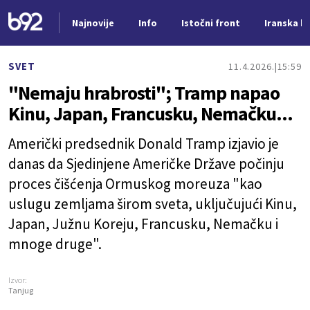
Najnovije
Info
Istočni front
Iranska kr
Nova vest
SVET
11.4.2026.
15:59
"Nemaju hrabrosti"; Tramp napao
Kinu, Japan, Francusku, Nemačku...
Američki predsednik Donald Tramp izjavio je
danas da Sjedinjene Američke Države počinju
proces čišćenja Ormuskog moreuza "kao
uslugu zemljama širom sveta, uključujući Kinu,
Japan, Južnu Koreju, Francusku, Nemačku i
mnoge druge".
Izvor:
Tanjug