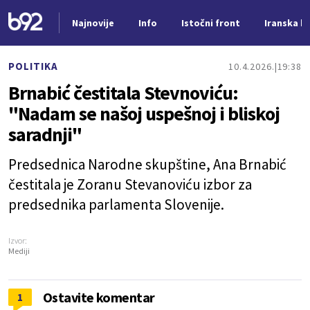
Najnovije
Info
Istočni front
Iranska kr
Nova vest
POLITIKA
10.4.2026.
19:38
Brnabić čestitala Stevnoviću:
"Nadam se našoj uspešnoj i bliskoj
saradnji"
Predsednica Narodne skupštine, Ana Brnabić
čestitala je Zoranu Stevanoviću izbor za
predsednika parlamenta Slovenije.
Izvor:
Mediji
Ostavite komentar
1