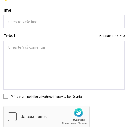
Ime
Tekst
Karaktera:
0
/
1500
Prihvatam
politiku privatnosti
i
pravila korišćenja