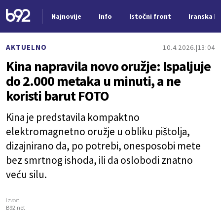
Najnovije
Info
Istočni front
Iranska kr
Nova vest
AKTUELNO
10.4.2026.
13:04
Kina napravila novo oružje: Ispaljuje
do 2.000 metaka u minuti, a ne
koristi barut FOTO
Kina je predstavila kompaktno
elektromagnetno oružje u obliku pištolja,
dizajnirano da, po potrebi, onesposobi mete
bez smrtnog ishoda, ili da oslobodi znatno
veću silu.
Izvor:
B92.net