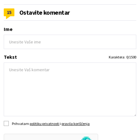
Ostavite komentar
15
Ime
Tekst
Karaktera:
0
/
1500
Prihvatam
politiku privatnosti
i
pravila korišćenja