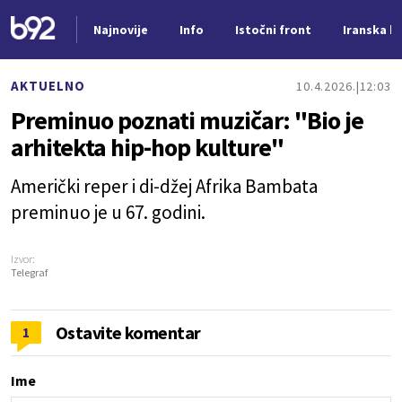
Najnovije
Info
Istočni front
Iranska kr
Nova vest
AKTUELNO
10.4.2026.
12:03
Preminuo poznati muzičar: "Bio je
arhitekta hip-hop kulture"
Američki reper i di-džej Afrika Bambata
preminuo je u 67. godini.
Izvor:
Telegraf
Ostavite komentar
1
Ime