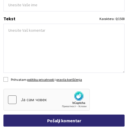
Tekst
Karaktera:
0
/
1500
Prihvatam
politiku privatnosti
i
pravila korišćenja
Pošalji komentar