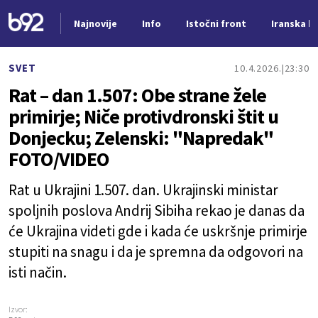
Najnovije
Info
Istočni front
Iranska kr
Nova vest
SVET
10.4.2026.
23:30
Rat – dan 1.507: Obe strane žele
primirje; Niče protivdronski štit u
Donjecku; Zelenski: "Napredak"
FOTO/VIDEO
Rat u Ukrajini 1.507. dan. Ukrajinski ministar
spoljnih poslova Andrij Sibiha rekao je danas da
će Ukrajina videti gde i kada će uskršnje primirje
stupiti na snagu i da je spremna da odgovori na
isti način.
Izvor: