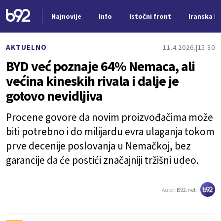
Najnovije
Info
Istočni front
Iranska kr
Nova vest
AKTUELNO
11.4.2026.
15:30
BYD već poznaje 64% Nemaca, ali
većina kineskih rivala i dalje je
gotovo nevidljiva
Procene govore da novim proizvođačima može
biti potrebno i do milijardu evra ulaganja tokom
prve decenije poslovanja u Nemačkoj, bez
garancije da će postići značajniji tržišni udeo.
Autor:
B92.net