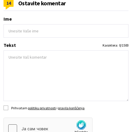
Ostavite komentar
14
Ime
Tekst
Karaktera:
0
/
1500
Prihvatam
politiku privatnosti
i
pravila korišćenja