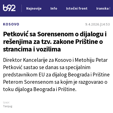
Najnovije
Info
Istočni front
Iranska kr
Nova vest
KOSOVO
9.4.2026.
14:53
Petković sa Sorensenom o dijalogu i
rešenjima za tzv. zakone Prištine o
strancima i vozilima
Direktor Kancelarije za Kosovo i Metohiju Petar
Petković sastao se danas sa specijalnim
predstavnikom EU za dijalog Beograda i Prištine
Peterom Sorensenom sa kojim je razgovarao o
toku dijaloga Beograda i Prištine.
Izvor:
Tanjug