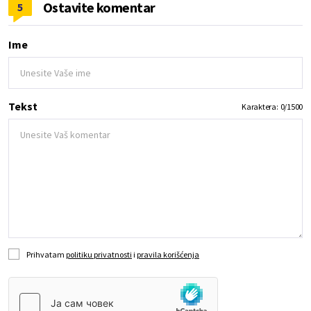
Ostavite komentar
5
Ime
Tekst
Karaktera:
0
/
1500
Prihvatam
politiku privatnosti
i
pravila korišćenja