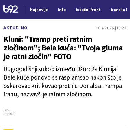
Najnovije
Info
Istočni front
Iranska kr
Nova vest
AKTUELNO
10.4.2026.
16:22
Kluni: "Tramp preti ratnim
zločinom"; Bela kuća: "Tvoja gluma
je ratni zločin" FOTO
Dugogodišnji sukob između Džordža Klunija i
Bele kuće ponovo se rasplamsao nakon što je
oskarovac kritikovao pretnju Donalda Trampa
Iranu, nazvavši je ratnim zločinom.
Izvor:
Index.hr