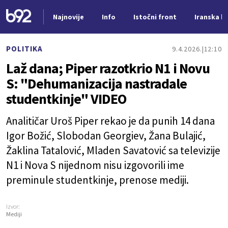
Najnovije
Info
Istočni front
Iranska kr
Nova vest
POLITIKA
9.4.2026.
12:10
Laž dana; Piper razotkrio N1 i Novu
S: "Dehumanizacija nastradale
studentkinje" VIDEO
Analitičar Uroš Piper rekao je da punih 14 dana
Igor Božić, Slobodan Georgiev, Žana Bulajić,
Žaklina Tatalović, Mladen Savatović sa televizije
N1 i Nova S nijednom nisu izgovorili ime
preminule studentkinje, prenose mediji.
Izvor:
Mediji