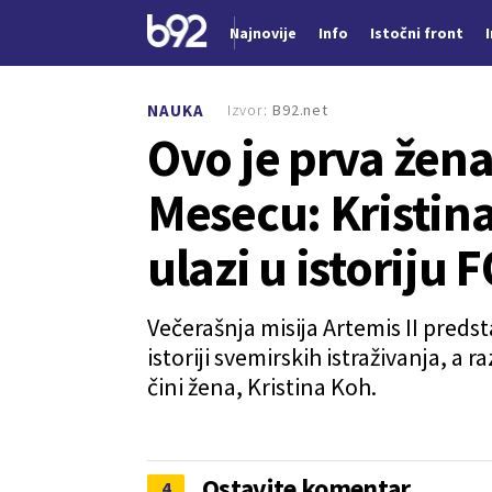
Najnovije
Info
Istočni front
Nova vest
Izvor:
B92.net
NAUKA
Ovo je prva žena
Mesecu: Kristina
ulazi u istoriju 
Večerašnja misija Artemis II preds
istoriji svemirskih istraživanja, a 
čini žena, Kristina Koh.
Ostavite komentar
4