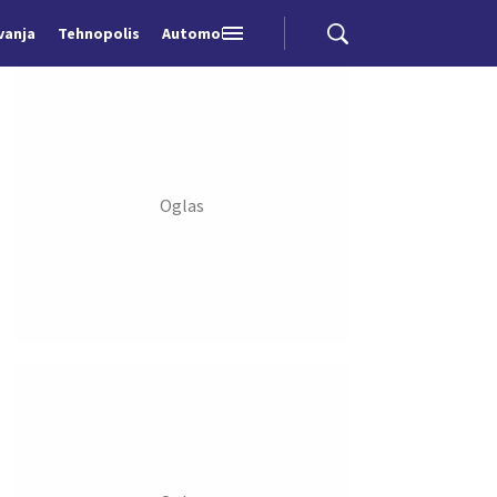
vanja
Tehnopolis
Automobili