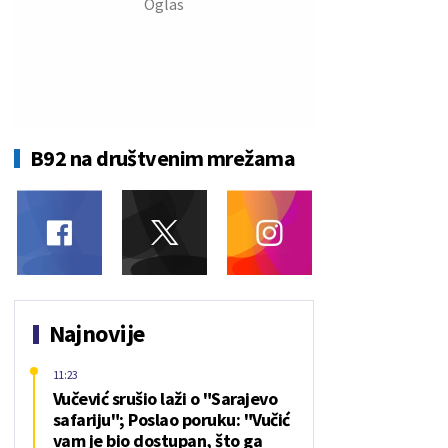
B92 na društvenim mrežama
Najnovije
11:23
Vučević srušio laži o "Sarajevo
safariju"; Poslao poruku: "Vučić
vam je bio dostupan, što ga