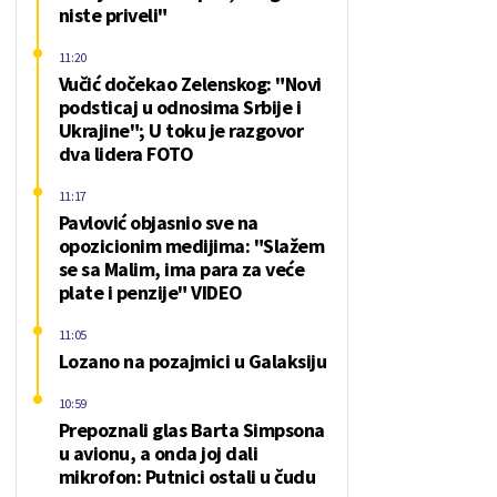
niste priveli"
11:20
Vučić dočekao Zelenskog: "Novi
podsticaj u odnosima Srbije i
Ukrajine"; U toku je razgovor
dva lidera FOTO
11:17
Pavlović objasnio sve na
opozicionim medijima: "Slažem
se sa Malim, ima para za veće
plate i penzije" VIDEO
11:05
Lozano na pozajmici u Galaksiju
10:59
Prepoznali glas Barta Simpsona
u avionu, a onda joj dali
mikrofon: Putnici ostali u čudu