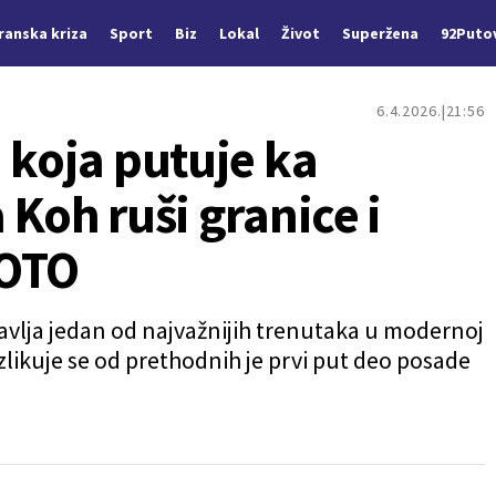
Iranska kriza
Sport
Biz
Lokal
Život
Superžena
92Puto
6.4.2026.
21:56
 koja putuje ka
 Koh ruši granice i
FOTO
tavlja jedan od najvažnijih trenutaka u modernoj
razlikuje se od prethodnih je prvi put deo posade