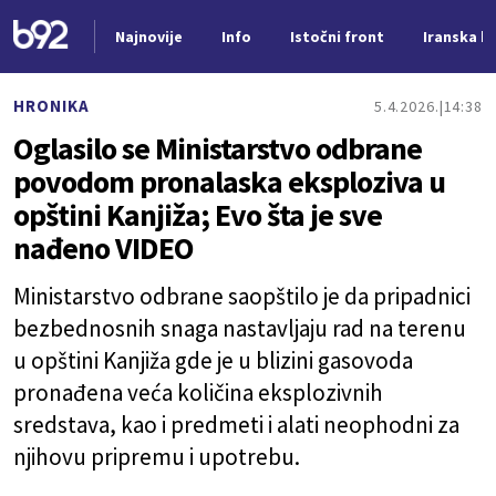
Najnovije
Info
Istočni front
Iranska kr
Nova vest
HRONIKA
5.4.2026.
14:38
Oglasilo se Ministarstvo odbrane
povodom pronalaska eksploziva u
opštini Kanjiža; Evo šta je sve
nađeno VIDEO
Ministarstvo odbrane saopštilo je da pripadnici
bezbednosnih snaga nastavljaju rad na terenu
u opštini Kanjiža gde je u blizini gasovoda
pronađena veća količina eksplozivnih
sredstava, kao i predmeti i alati neophodni za
njihovu pripremu i upotrebu.