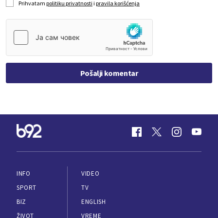
Prihvatam
politiku privatnosti
i
pravila korišćenja
Pošalji komentar
INFO
VIDEO
SPORT
TV
BIZ
ENGLISH
ŽIVOT
VREME