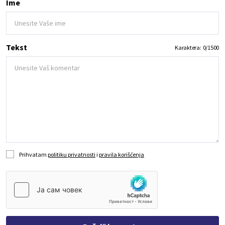
Ime
Tekst
Karaktera:
0
/
1500
Prihvatam
politiku privatnosti
i
pravila korišćenja