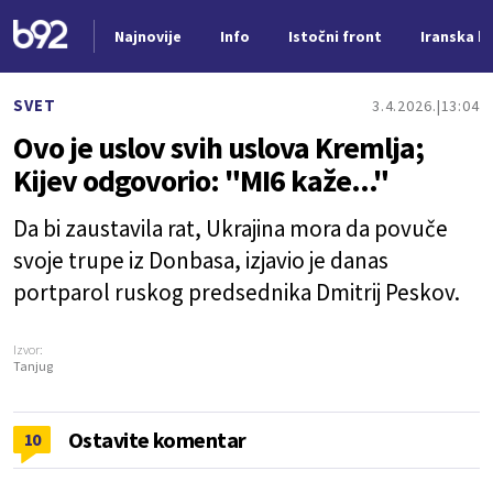
Najnovije
Info
Istočni front
Iranska kr
Nova vest
SVET
3.4.2026.
13:04
Ovo je uslov svih uslova Kremlja;
Kijev odgovorio: "MI6 kaže..."
Da bi zaustavila rat, Ukrajina mora da povuče
svoje trupe iz Donbasa, izjavio je danas
portparol ruskog predsednika Dmitrij Peskov.
Izvor:
Tanjug
Ostavite komentar
10