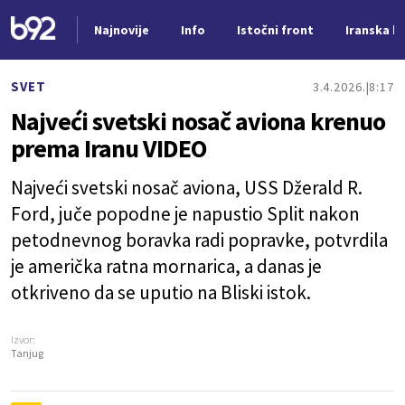
Najnovije
Info
Istočni front
Iranska kr
Nova vest
SVET
3.4.2026.
8:17
Najveći svetski nosač aviona krenuo
prema Iranu VIDEO
Najveći svetski nosač aviona, USS Džerald R.
Ford, juče popodne je napustio Split nakon
petodnevnog boravka radi popravke, potvrdila
je američka ratna mornarica, a danas je
otkriveno da se uputio na Bliski istok.
Izvor:
Tanjug