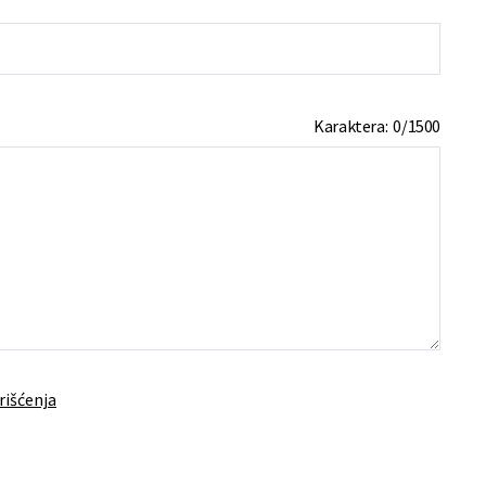
Karaktera:
0
/
1500
rišćenja