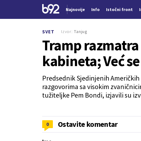
Najnovije
Info
Istočni front
Nova vest
Izvor:
Tanjug
SVET
Tramp razmatra
kabineta; Već se
Predsednik Sjedinjenih Američkih
razgovorima sa visokim zvaničnic
tužiteljke Pem Bondi, izjavili su i
Ostavite komentar
0