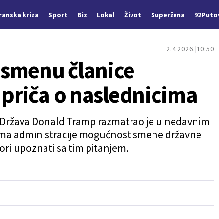
Iranska kriza
Sport
Biz
Lokal
Život
Superžena
92Puto
2.4.2026.
10:50
 smenu članice
 priča o naslednicima
 Država Donald Tramp razmatrao je u nedavnim
ima administracije mogućnost smene državne
zvori upoznati sa tim pitanjem.