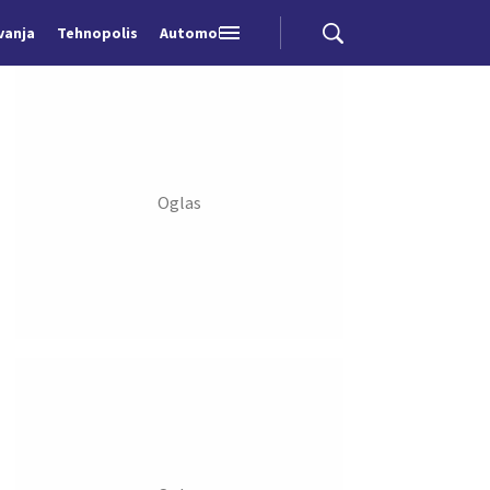
vanja
Tehnopolis
Automobili