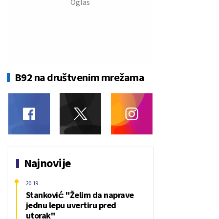
B92 na društvenim mrežama
Najnovije
20:19
Stanković: "Želim da naprave
jednu lepu uvertiru pred
utorak"