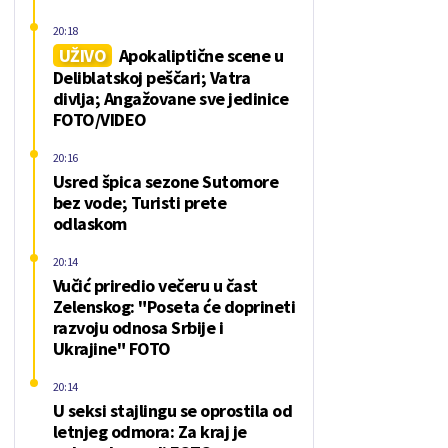
20:18
UŽIVO
Apokaliptične scene u
Deliblatskoj peščari; Vatra
divlja; Angažovane sve jedinice
FOTO/VIDEO
20:16
Usred špica sezone Sutomore
bez vode; Turisti prete
odlaskom
20:14
Vučić priredio večeru u čast
Zelenskog: "Poseta će doprineti
razvoju odnosa Srbije i
Ukrajine" FOTO
20:14
U seksi stajlingu se oprostila od
letnjeg odmora: Za kraj je