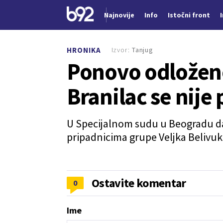
Najnovije
Info
Istočni front
Nova vest
Izvor:
Tanjug
HRONIKA
Ponovo odloženo
Branilac se nije
U Specijalnom sudu u Beogradu dan
pripadnicima grupe Veljka Belivuk
Ostavite komentar
0
Ime