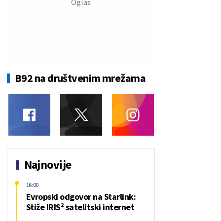
B92 na društvenim mrežama
Najnovije
16:00
Evropski odgovor na Starlink:
Stiže IRIS² satelitski internet