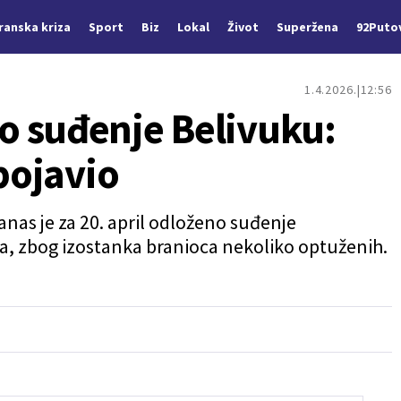
Iranska kriza
Sport
Biz
Lokal
Život
Superžena
92Puto
1.4.2026.
12:56
 suđenje Belivuku:
 pojavio
as je za 20. april odloženo suđenje
a, zbog izostanka branioca nekoliko optuženih.