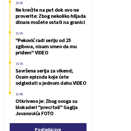
16:00
Ne krećite na put dok ovo ne
proverite: Zbog nekoliko hiljada
dinara možete ostati na granici
15:55
"Peković radi seriju od 25
zgibova, nisam smeo da mu
priđem" VIDEO
15:54
Savršena serija za vikend;
Osam epizoda koje ćete
odgledati u jednom dahu VIDEO
15:48
Otkriveno je: Zbog ovoga su
blokaderi "precrtali" Gagija
Jovanovića FOTO
Pogledaj sve