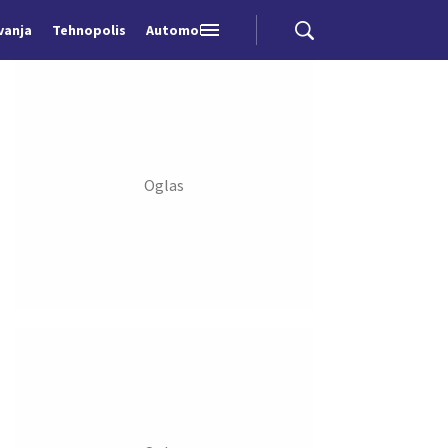
vanja
Tehnopolis
Automobili