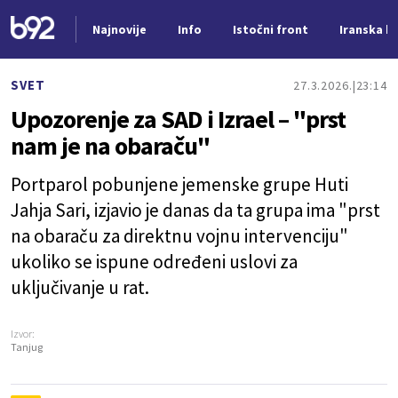
Najnovije
Info
Istočni front
Iranska kr
Nova vest
SVET
27.3.2026.
23:14
Upozorenje za SAD i Izrael – "prst
nam je na obaraču"
Portparol pobunjene jemenske grupe Huti
Jahja Sari, izjavio je danas da ta grupa ima "prst
na obaraču za direktnu vojnu intervenciju"
ukoliko se ispune određeni uslovi za
uključivanje u rat.
Izvor:
Tanjug