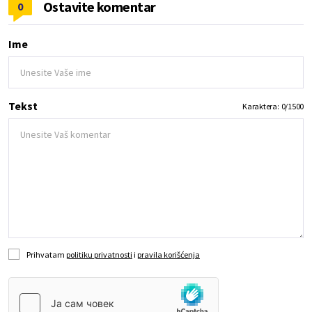
Ostavite komentar
0
Ime
Tekst
Karaktera:
0
/
1500
Prihvatam
politiku privatnosti
i
pravila korišćenja