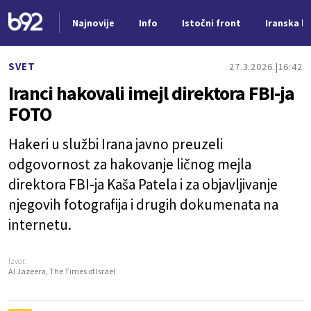
Najnovije
Info
Istočni front
Iranska kr
Nova vest
SVET
27.3.2026.
16:42
Iranci hakovali imejl direktora FBI-ja
FOTO
Hakeri u službi Irana javno preuzeli
odgovornost za hakovanje ličnog mejla
direktora FBI-ja Kaša Patela i za objavljivanje
njegovih fotografija i drugih dokumenata na
internetu.
Izvor:
Al Jazeera, The Times of Israel