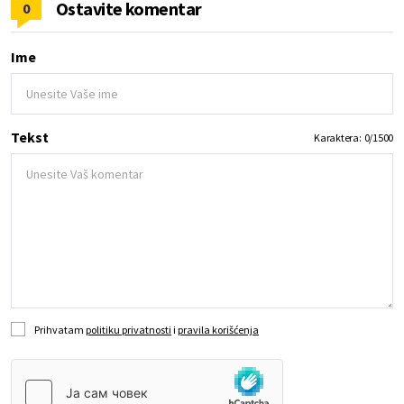
Ostavite komentar
0
Ime
Tekst
Karaktera:
0
/
1500
Prihvatam
politiku privatnosti
i
pravila korišćenja