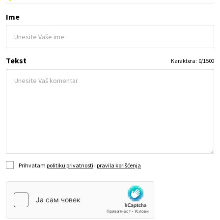
Ime
Tekst
Karaktera:
0
/
1500
Prihvatam
politiku privatnosti
i
pravila korišćenja