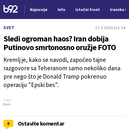
Najnovije
Info
Istočni front
Iranska kr
Nova vest
SVET
27.3.2026.
13:34
Sledi ogroman haos? Iran dobija
Putinovo smrtonosno oružje FOTO
Kremlj je, kako se navodi, započeo tajne
razgovore sa Teheranom samo nekoliko dana
pre nego što je Donald Tramp pokrenuo
operaciju "Epski bes".
Izvor:
Kurir
Ostavite komentar
6